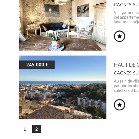
CAGNES-SUR
Village médiév
cet apparteme
lave-main, séjo
245 000 €
HAUT DE 
CAGNES-SUR
Au sein du vil
par une locata
cahet et est ba
1
2