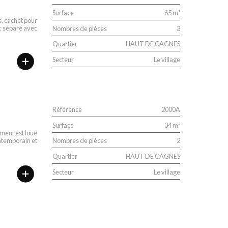
Surface
65 m²
s, cachet pour
c séparé avec
Nombres de pièces
3
Quartier
HAUT DE CAGNES
Secteur
Le village
Référence
2000A
Surface
34 m²
ement est loué
ontemporain et
Nombres de pièces
2
Quartier
HAUT DE CAGNES
Secteur
Le village