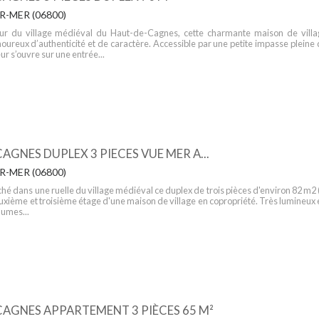
-MER (06800)
r du village médiéval du Haut-de-Cagnes, cette charmante maison de villa
oureux d’authenticité et de caractère. Accessible par une petite impasse pleine
ur s’ouvre sur une entrée...
AGNES DUPLEX 3 PIECES VUE MER A...
-MER (06800)
ché dans une ruelle du village médiéval ce duplex de trois pièces d'environ 82 m2
euxième et troisième étage d'une maison de village en copropriété. Très lumineux et
lumes...
CAGNES APPARTEMENT 3 PIÈCES 65 M²