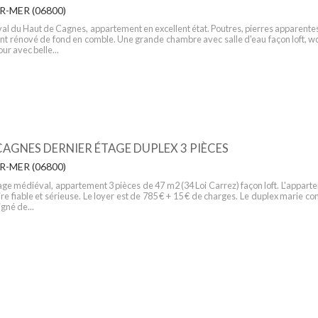
-MER (06800)
al du Haut de Cagnes, appartement en excellent état. Poutres, pierres apparente
nt rénové de fond en comble. Une grande chambre avec salle d'eau façon loft, w
ur avec belle...
CAGNES DERNIER ÉTAGE DUPLEX 3 PIÈCES
-MER (06800)
lage médiéval, appartement 3 pièces de 47 m2 (34 Loi Carrez) façon loft. L'appart
ire fiable et sérieuse. Le loyer est de 785 € + 15 € de charges. Le duplex marie c
igné de...