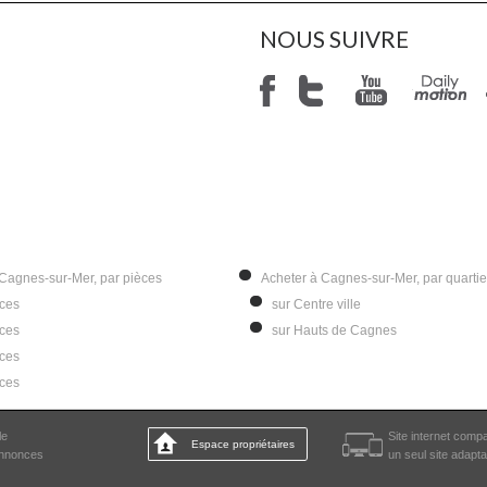
NOUS SUIVRE
 Cagnes-sur-Mer, par pièces
Acheter à Cagnes-sur-Mer, par quartie
èces
sur Centre ville
èces
sur Hauts de Cagnes
èces
èces
le
Site internet compa
Espace propriétaires
annonces
un seul site adapta