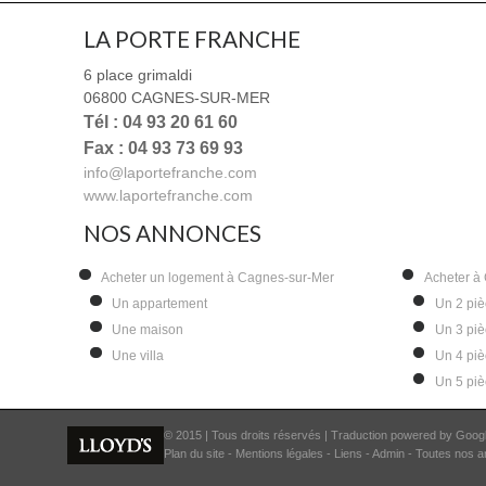
LA PORTE FRANCHE
6 place grimaldi
06800
CAGNES-SUR-MER
Tél : 04 93 20 61 60
Fax : 04 93 73 69 93
info@laportefranche.com
www.laportefranche.com
NOS ANNONCES
Acheter un logement à Cagnes-sur-Mer
Acheter à
Un appartement
Un 2 pi
Une maison
Un 3 pi
Une villa
Un 4 pi
Un 5 pi
© 2015 | Tous droits réservés | Traduction powered by Goog
Plan du site
-
Mentions légales
-
Liens
-
Admin
-
Toutes nos 