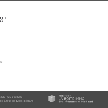
rs
tible multi-supports,
ble à tous les types d'écrans.