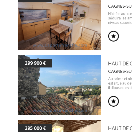
CAGNES-SUR
Nichée au cœu
séduira les am
niveau supérie
299 900 €
HAUT DE C
CAGNES-SUR
Au calme et ni
est situé au d
il dipose de vo
295 000 €
HAUT DE 