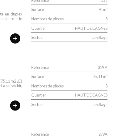
Référence
32a
Surface
70 m²
ge en duplex
 de charme, le
Nombres de pièces
3
Quartier
HAUT DE CAGNES
Secteur
Le village
Référence
319 A
Surface
75,11 m²
 (75,11 m2 LC)
 à rafraichir,
Nombres de pièces
3
Quartier
HAUT DE CAGNES
Secteur
Le village
Référence
279A