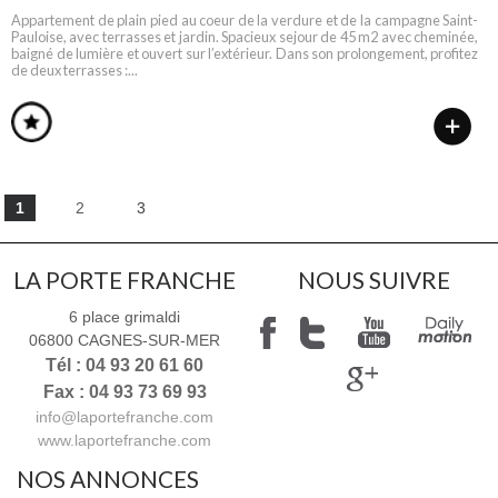
Appartement de plain pied au coeur de la verdure et de la campagne Saint-
Pauloise, avec terrasses et jardin. Spacieux sejour de 45 m2 avec cheminée,
baigné de lumière et ouvert sur l’extérieur. Dans son prolongement, profitez
de deux terrasses :...
1
2
3
LA PORTE FRANCHE
NOUS SUIVRE
6 place grimaldi
06800
CAGNES-SUR-MER
Tél : 04 93 20 61 60
Fax : 04 93 73 69 93
info@laportefranche.com
www.laportefranche.com
NOS ANNONCES