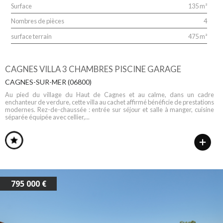
Surface
135 m²
Nombres de pièces
4
surface terrain
475 m²
CAGNES VILLA 3 CHAMBRES PISCINE GARAGE
CAGNES-SUR-MER (06800)
Au pied du village du Haut de Cagnes et au calme, dans un cadre
enchanteur de verdure, cette villa au cachet affirmé bénéficie de prestations
modernes. Rez-de-chaussée : entrée sur séjour et salle à manger, cuisine
séparée équipée avec cellier,...
795 000 €