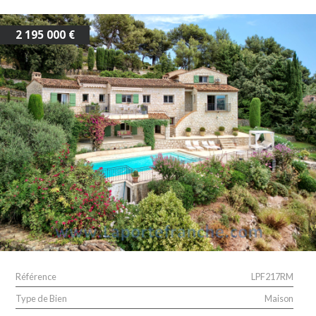
ALERTE E-MAIL
2 195 000 €
Référence
LPF217RM
Type de Bien
Maison