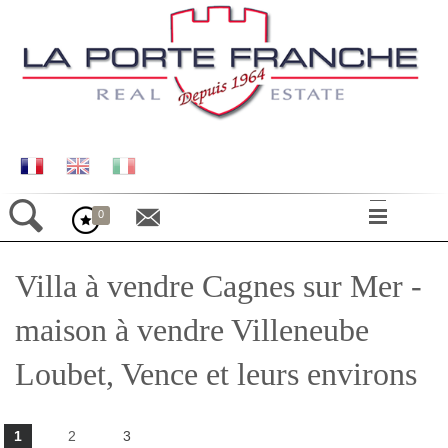
0
ACCUEIL
Villa à vendre Cagnes sur Mer -
LE VILLAGE
MAISONS
maison à vendre Villeneube
APPARTEMENTS
Loubet, Vence et leurs environs
TERRAINS
COMMERCES
20
biens trouvés
CONTACT
1
2
3