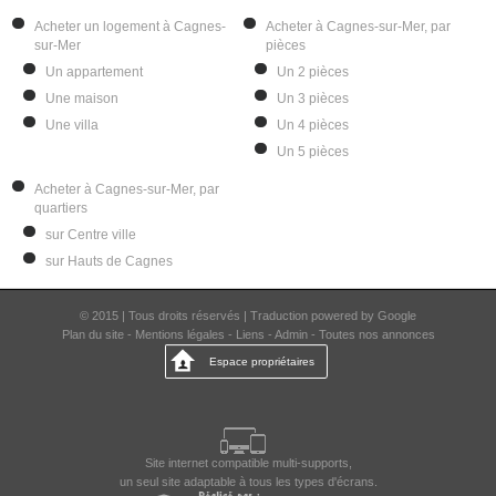
Acheter un logement à Cagnes-
Acheter à Cagnes-sur-Mer, par
sur-Mer
pièces
Un appartement
Un 2 pièces
Une maison
Un 3 pièces
Une villa
Un 4 pièces
Un 5 pièces
Acheter à Cagnes-sur-Mer, par
quartiers
sur Centre ville
sur Hauts de Cagnes
© 2015 | Tous droits réservés | Traduction powered by Google
Plan du site
-
Mentions légales
-
Liens
-
Admin
-
Toutes nos annonces
Espace propriétaires
Site internet compatible multi-supports,
un seul site adaptable à tous les types d'écrans.