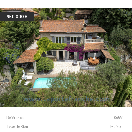
950 000 €
Référence
865V
Type de Bien
Maison