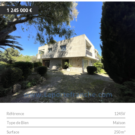
1 245 000 €
Référence
1245V
Type de Bien
Maison
Surface
250 m²