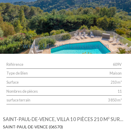
Référence
609V
Type de Bien
Maison
Surface
210 m²
Nombres de pièces
11
surface terrain
3 850 m²
SAINT-PAUL-DE-VENCE, VILLA 10 PIÈCES 210 M² SUR...
SAINT-PAUL-DE-VENCE (06570)