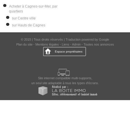
Acheter à Cagnes-sur-Mer, par
quartiers
sur Centre ville
sur Hauts de Cagnes
© 2015 | Tous droits réservés | Traduction powered by Google
Plan du site
-
Mentions légales
-
Liens
-
Admin
-
Toutes nos annonces
Espace propriétaires
Site internet compatible multi-supports,
un seul site adaptable à tous les types d'écrans.