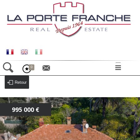
0
ACCUEIL
Retour
LE VILLAGE
MAISONS
APPARTEMENTS
995 000 €
TERRAINS
COMMERCES
CONTACT