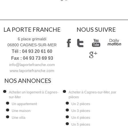
LA PORTE FRANCHE
NOUS SUIVRE
6 place grimaldi
06800
CAGNES-SUR-MER
Tél : 04 93 20 61 60
Fax : 04 93 73 69 93
info@laportefranche.com
www.laportefranche.com
NOS ANNONCES
Acheter un logement à Cagnes-
Acheter à Cagnes-sur-Mer, par
sur-Mer
pièces
Un appartement
Un 2 pièces
Une maison
Un 3 pièces
Une villa
Un 4 pièces
Un 5 pièces