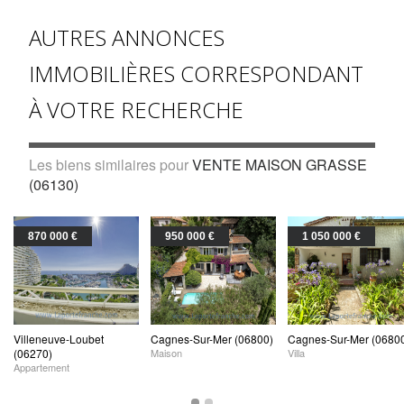
AUTRES ANNONCES
IMMOBILIÈRES CORRESPONDANT
À VOTRE RECHERCHE
Les biens similaires pour
VENTE MAISON GRASSE
(06130)
870 000 €
950 000 €
1 050 000 €
Villeneuve-Loubet
Cagnes-Sur-Mer (06800)
Cagnes-Sur-Mer (0680
(06270)
Maison
Villa
Appartement