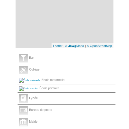
Leaflet
|
©
Maps
|
© OpenStreetMap
Jawg
Bar
Collège
École maternelle
École primaire
Lycée
Bureau de poste
Mairie