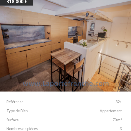
318 000 €
ALERTE E-MAIL
Référence
32a
Type de Bien
Appartement
Surface
70 m²
Nombres de pièces
3