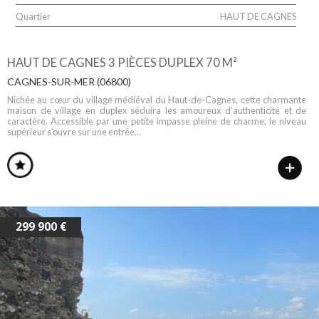
Quartier
HAUT DE CAGNES
HAUT DE CAGNES 3 PIÈCES DUPLEX 70 M²
CAGNES-SUR-MER (06800)
Nichée au cœur du village médiéval du Haut-de-Cagnes, cette charmante
maison de village en duplex séduira les amoureux d’authenticité et de
caractère. Accessible par une petite impasse pleine de charme, le niveau
supérieur s’ouvre sur une entrée...
299 900 €