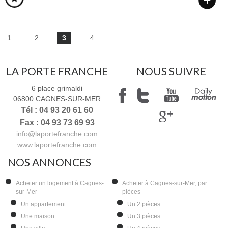
1
2
3
4
LA PORTE FRANCHE
NOUS SUIVRE
6 place grimaldi
06800
CAGNES-SUR-MER
Tél : 04 93 20 61 60
Fax : 04 93 73 69 93
info@laportefranche.com
www.laportefranche.com
NOS ANNONCES
Acheter un logement à Cagnes-
Acheter à Cagnes-sur-Mer, par
sur-Mer
pièces
Un appartement
Un 2 pièces
Une maison
Un 3 pièces