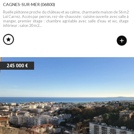
CAGNES-SUR-MER (06800)
Ruelle piétonne proche du château et au calme, charmante maison de 56 m2
Loi Carrez. Accès par perron, rez-de-chaussée : cuisine ouverte avec salle à
manger, premier étage : chambre agréable avec salle d'eau et wc, étage
inférieur : salon 20 m2...
245 000 €