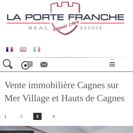
0
ACCUEIL
Vente immobilière Cagnes sur
LE VILLAGE
MAISONS
Mer Village et Hauts de Cagnes
APPARTEMENTS
TERRAINS
25
biens trouvés
1
2
3
4
COMMERCES
CONTACT