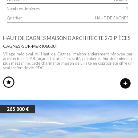
Nombres de pièces
2
Quartier
HAUT DE CAGNES
HAUT DE CAGNES MAISON D'ARCHITECTE 2/3 PIÈCES
CAGNES-SUR-MER (06800)
Village médiéval du Haut de Cagnes, maison entièrement rénovée par
architecte en 2018, façade, toiture, électricité, plomberie... Sur deux niveaux
plus mezzanine, cette charmante maison de village en copropriété offre un
vrai confort de vie. RDC...
265 000 €