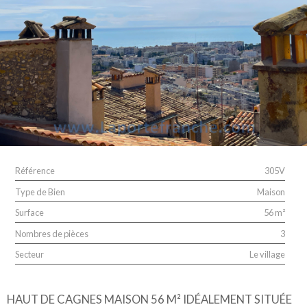
Référence
305V
Type de Bien
Maison
Surface
56 m²
Nombres de pièces
3
Secteur
Le village
HAUT DE CAGNES MAISON 56 M² IDÉALEMENT SITUÉE