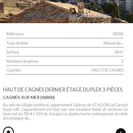
Référence
2000A
Type de Bien
Maison de...
Surface
34 m²
Nombres de pièces
2
Quartier
HAUT DE CAGNES
HAUT DE CAGNES DERNIER ÉTAGE DUPLEX 3 PIÈCES
CAGNES-SUR-MER (06800)
Au sein du village médiéval, appartement 3 pièces de 47 m2 (34 Loi Carrez)
façon loft. L'appartement est loué par une locataire fiable et sérieuse. Le
loyer est de 785 € + 15 € de charges. Le duplex marie contemporain et cahet
et est baigné de...