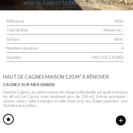
Référence
290m
Type de Bien
Maison de...
Surface
68 m²
Nombres de pièces
4
Quartier
HAUT DE CAGNES
HAUT DE CAGNES MAISON 120 M² À RÉNOVER
CAGNES-SUR-MER (06800)
Haut de Cagnes, au calme maison de village individuelle sur quatre niveaux
de 68 m2 Loi Carrez mais totalisant plus de 124 m2. Entrée principale :
cuisine, salon / salle à manger et salle d'eau avec wc. Etage supérieur : une
chambre avec jolies...