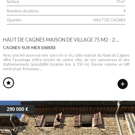
Surface
75 m²
Nombres de pièces
4
Quartier
HAUT DE CAGNES
HAUT DE CAGNES MAISON DE VILLAGE 75 M2 - 2...
CAGNES-SUR-MER (06800)
Avec une terrasse vue mer sans vis-à-vis, cette maison du Haut de Cagnes
offre l'avantage d'être proche du centre ville, de ses commerces et des
stationnements (possibilité location box à 150 m). Elevée comme un loft
vertical sur 4 niveaux,...
290 000 €